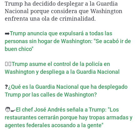
Trump ha decidido desplegar a la Guardia
La rosa de los vientos
Caso
Extremadura
Virales
Nacional porque considera que Washington
Gente viajera
Retornados
Galicia
Televisión
enfrenta una ola de criminalidad.
Como el perro y el gat
Equipo de investigaci
La Rioja
Elecciones
➡️
Trump anuncia que expulsará a todas las
Operación Viuda Negr
Navarra
personas sin hogar de Washington: "Se acabó ir de
buen chico"
País Vasco
👮‍♂️
Trump asume el control de la policía en
Washington y despliega a la Guardia Nacional
❓
¿Qué es la Guardia Nacional que ha desplegado
Trump por las calles de Washington?
🧑‍🍳
El chef José Andrés señala a Trump: "Los
restaurantes cerrarán porque hay tropas armadas y
agentes federales acosando a la gente"