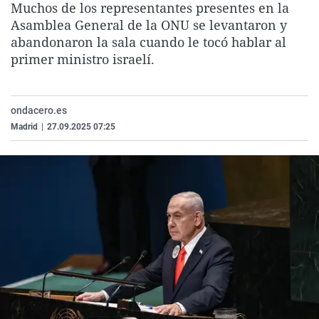
Muchos de los representantes presentes en la
La rosa de los vientos
Caso
Extremadura
Virales
Asamblea General de la ONU se levantaron y
Gente viajera
Retornados
Galicia
Televisión
abandonaron la sala cuando le tocó hablar al
primer ministro israelí.
Como el perro y el gat
Equipo de investigaci
La Rioja
Elecciones
Operación Viuda Negr
Navarra
ondacero.es
País Vasco
Madrid
|
27.09.2025 07:25