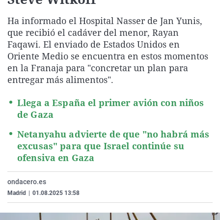
La rosa de los vientos
Caso
Extremadura
Virales
Ha informado el Hospital Nasser de Jan Yunis,
Gente viajera
Retornados
Galicia
Televisión
que recibió el cadáver del menor, Rayan
Como el perro y el gat
Equipo de investigaci
La Rioja
Elecciones
Faqawi. El enviado de Estados Unidos en
Oriente Medio se encuentra en estos momentos
Operación Viuda Negr
Navarra
en la Franaja para "concretar un plan para
País Vasco
entregar más alimentos".
Llega a España el primer avión con niños
de Gaza
Netanyahu advierte de que "no habrá más
excusas" para que Israel continúe su
ofensiva en Gaza
ondacero.es
Madrid
|
01.08.2025 13:58