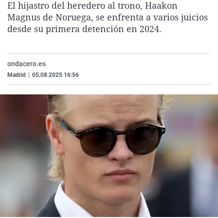
El hijastro del heredero al trono, Haakon
La rosa de los vientos
Caso
Extremadura
Virales
Magnus de Noruega, se enfrenta a varios juicios
Gente viajera
Retornados
Galicia
Televisión
desde su primera detención en 2024.
Como el perro y el gat
Equipo de investigaci
La Rioja
Elecciones
Operación Viuda Negr
Navarra
ondacero.es
Madrid
|
05.08.2025 16:56
País Vasco