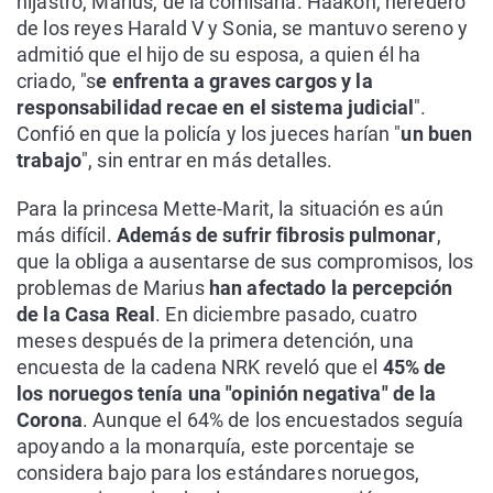
hijastro, Marius, de la comisaría. Haakon, heredero
de los reyes Harald V y Sonia, se mantuvo sereno y
admitió que el hijo de su esposa, a quien él ha
criado, "s
e enfrenta a graves cargos y la
responsabilidad recae en el sistema judicial
".
Confió en que la policía y los jueces harían "
un buen
trabajo
", sin entrar en más detalles.
Para la princesa Mette-Marit, la situación es aún
más difícil.
Además de sufrir fibrosis pulmonar
,
que la obliga a ausentarse de sus compromisos, los
problemas de Marius
han afectado la percepción
de la Casa Real
. En diciembre pasado, cuatro
meses después de la primera detención, una
encuesta de la cadena NRK reveló que el
45% de
los noruegos tenía una "opinión negativa" de la
Corona
. Aunque el 64% de los encuestados seguía
apoyando a la monarquía, este porcentaje se
considera bajo para los estándares noruegos,