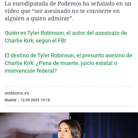
La eurodiputada de Podemos ha señalado en un
La rosa de los vientos
Caso
Extremadura
Virales
vídeo que “ser asesinado no te convierte en
Gente viajera
Retornados
Galicia
Televisión
alguien a quien admirar”.
Como el perro y el gat
Equipo de investigaci
La Rioja
Elecciones
Quién es Tyler Robinson, el autor del asesinato de
Operación Viuda Negr
Navarra
Charlie Kirk, según el FBI
País Vasco
El destino de Tyler Robinson, el presunto asesino de
Charlie Kirk: ¿Pena de muerte, juicio estatal o
intervención federal?
ondacero.es
Madrid
|
12.09.2025 19:18