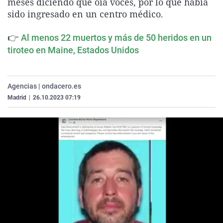
meses diciendo que oía voces, por lo que había
La rosa de los vientos
Caso
Extremadura
Virales
sido ingresado en un centro médico.
Gente viajera
Retornados
Galicia
Televisión
👉
Al menos 22 muertos y más de 50 heridos en un
Como el perro y el gat
Equipo de investigaci
La Rioja
Elecciones
tiroteo en Maine, Estados Unidos
Operación Viuda Negr
Navarra
País Vasco
Agencias | ondacero.es
Madrid
|
26.10.2023 07:19