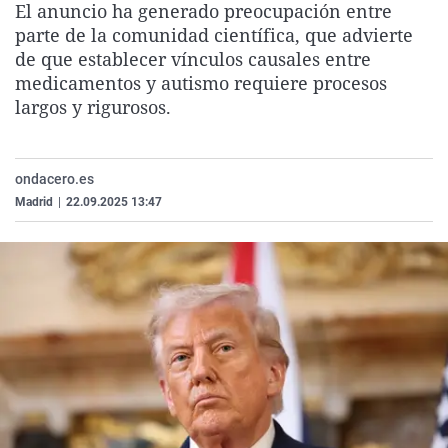
El anuncio ha generado preocupación entre
La rosa de los vientos
Caso
Extremadura
Virales
parte de la comunidad científica, que advierte
Gente viajera
Retornados
Galicia
Televisión
de que establecer vínculos causales entre
medicamentos y autismo requiere procesos
Como el perro y el gat
Equipo de investigaci
La Rioja
Elecciones
largos y rigurosos.
Operación Viuda Negr
Navarra
País Vasco
ondacero.es
Madrid
|
22.09.2025 13:47