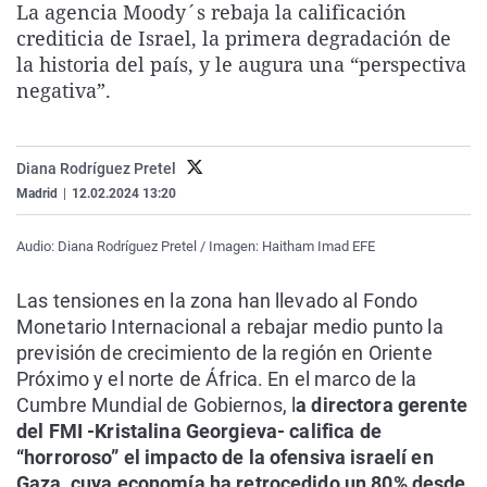
La agencia Moody´s rebaja la calificación
La rosa de los vientos
Caso
Extremadura
Virales
crediticia de Israel, la primera degradación de
Gente viajera
Retornados
Galicia
Televisión
la historia del país, y le augura una “perspectiva
negativa”.
Como el perro y el gat
Equipo de investigaci
La Rioja
Elecciones
Operación Viuda Negr
Navarra
Diana Rodríguez Pretel
País Vasco
Madrid
|
12.02.2024 13:20
Audio: Diana Rodríguez Pretel / Imagen: Haitham Imad EFE
Las tensiones en la zona han llevado al Fondo
Monetario Internacional a rebajar medio punto la
previsión de crecimiento de la región en Oriente
Próximo y el norte de África. En el marco de la
Cumbre Mundial de Gobiernos, l
a directora gerente
del FMI -Kristalina Georgieva- califica de
“horroroso” el impacto de la ofensiva israelí en
Gaza, cuya economía ha retrocedido un 80% desde