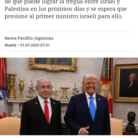
de que puede lograr la tregua entre Israel y
La rosa de los vientos
Caso
Extremadura
Virales
Palestina en los próximos días y se espera que
presione al primer ministro israelí para ello.
Gente viajera
Retornados
Galicia
Televisión
Como el perro y el gat
Equipo de investigaci
La Rioja
Elecciones
Operación Viuda Negr
Navarra
Nerea Pardillo |
Agencias
Madrid
|
01.07.2025 07:31
País Vasco