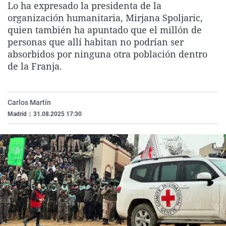
Lo ha expresado la presidenta de la
La rosa de los vientos
Caso
Extremadura
Virales
organización humanitaria, Mirjana Spoljaric,
Gente viajera
Retornados
Galicia
Televisión
quien también ha apuntado que el millón de
personas que allí habitan no podrían ser
Como el perro y el gat
Equipo de investigaci
La Rioja
Elecciones
absorbidos por ninguna otra población dentro
Operación Viuda Negr
Navarra
de la Franja.
País Vasco
Carlos Martín
Madrid
|
31.08.2025 17:30