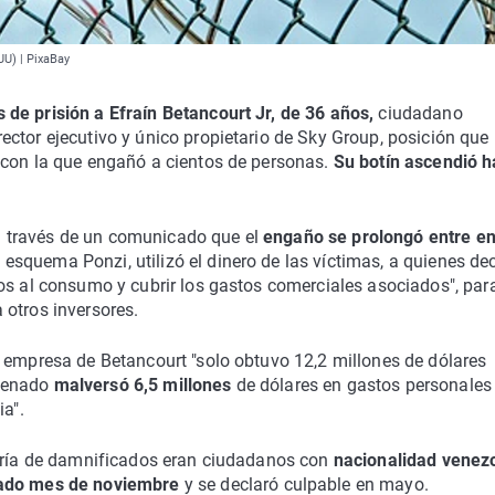
UU) | PixaBay
s de prisión a Efraín Betancourt Jr, de 36 años,
ciudadano
ctor ejecutivo y único propietario de Sky Group, posición que
 con la que engañó a cientos de personas.
Su botín ascendió h
o a través de un comunicado que el
engaño se prolongó entre e
esquema Ponzi, utilizó el dinero de las víctimas, a quienes de
os al consumo y cubrir los gastos comerciales asociados", par
 otros inversores.
a empresa de Betancourt "solo obtuvo 12,2 millones de dólares
ndenado
malversó 6,5 millones
de dólares en gastos personales
ia".
yoría de damnificados eran ciudadanos con
nacionalidad venez
sado mes de noviembre
y se declaró culpable en mayo.