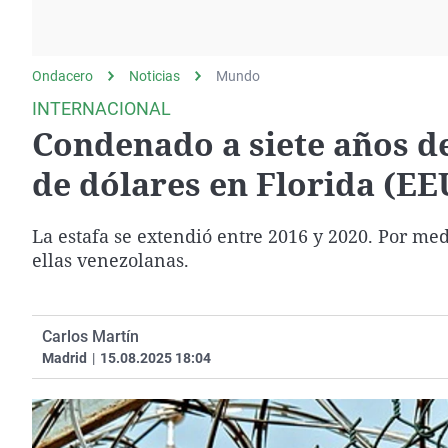
La rosa de los vientos
Caso
Extremadura
Gente viajera
Retornados
Galicia
Ondacero
Noticias
Como el perro y el
Mundo
Equipo de investigación
La Rioja
gato
INTERNACIONAL
Operación Viuda
Navarra
Condenado a siete años de
Negra
País Vasco
de dólares en Florida (E
La estafa se extendió entre 2016 y 2020. Por m
ellas venezolanas.
Carlos Martín
Madrid
|
15.08.2025 18:04