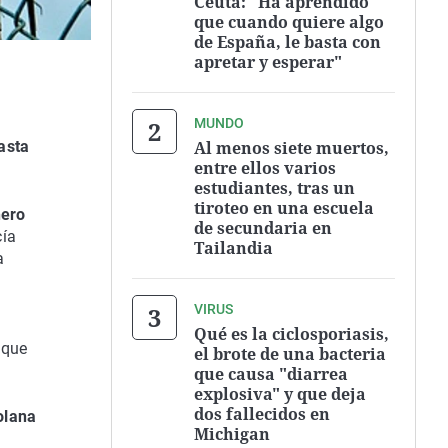
Ceuta: "Ha aprendido
que cuando quiere algo
de España, le basta con
apretar y esperar"
MUNDO
Al menos siete muertos,
asta
entre ellos varios
estudiantes, tras un
tiroteo en una escuela
nero
de secundaria en
cía
Tailandia
a
VIRUS
Qué es la ciclosporiasis,
 que
el brote de una bacteria
que causa "diarrea
explosiva" y que deja
dos fallecidos en
olana
Michigan