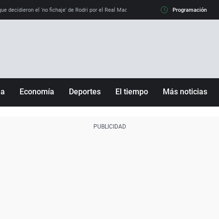
e decidieron el 'no fichaje' de Rodri por el Real Madrid y su 'sí' al Barça
Programación
La llamada de
ña
Economía
Deportes
El tiempo
Más noticias
Fútbol
Sociedad
Baloncesto
Mundo
Tenis
Salud
Motor
Cultura
Ciencia y Tecnología
adrid
Gastronomía
nciana
Medio ambiente