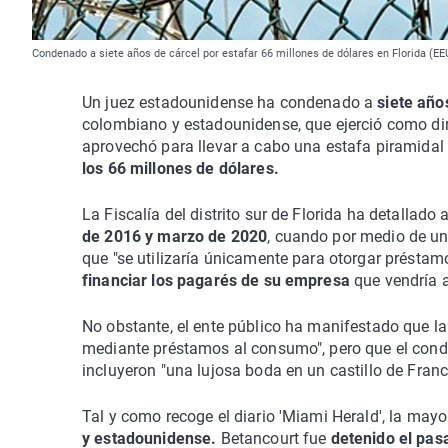
Condenado a siete años de cárcel por estafar 66 millones de dólares en Florida (EE
Un juez estadounidense ha condenado a
siete año
colombiano y estadounidense, que ejerció como dire
aprovechó para llevar a cabo una estafa piramidal
los 66 millones de dólares.
La Fiscalía del distrito sur de Florida ha detallad
de 2016 y marzo de 2020
, cuando por medio de un 
que "se utilizaría únicamente para otorgar préstam
financiar los pagarés de su empresa
que vendría a
No obstante, el ente público ha manifestado que l
mediante préstamos al consumo", pero que el co
incluyeron "una lujosa boda en un castillo de Franc
Tal y como recoge el diario 'Miami Herald', la ma
y estadounidense.
Betancourt fue
detenido el pa