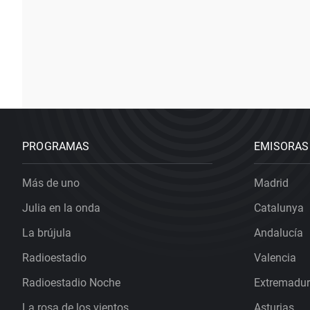
PROGRAMAS
EMISORAS
Más de uno
Madrid
Julia en la onda
Catalunya
La brújula
Andalucía
Radioestadio
Valencia
Radioestadio Noche
Extremadu
La rosa de los vientos
Asturias