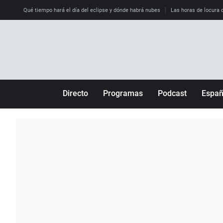
Qué tiempo hará el día del eclipse y dónde habrá nubes
Las horas de locura qu
Directo
Programas
Podcast
Espa
Más de uno
Los Perseguidos
Andalucía
Por fin
Malas decisiones
Aragón
Julia en la onda
Expedientes del más allá
Baleares
La brújula
El viaje del Guernica
Cantabria
Radioestadio
Invisibles
Cataluña
Radioestadio noche
Prohibido morirse
Comunidad de M
El colegio invisible
Esto no ha pasado
Comunitat Vale