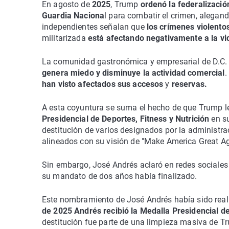
En agosto de
2025
, Trump
ordenó la federalizació
Guardia Naciona
l para combatir el crimen, alegan
independientes señalan que
los crímenes violento
militarizada
está afectando negativamente a la vi
La comunidad gastronómica y empresarial de D.C. 
genera miedo y disminuye la actividad comercial
.
han visto afectados sus accesos
y
reservas.
A esta coyuntura se suma el hecho de que Trump le
Presidencial de Deportes, Fitness y Nutrición
en su
destitución de varios designados por la administr
alineados con su visión de "Make America Great Ag
Sin embargo, José Andrés aclaró en redes sociale
su mandato de dos años había finalizado.
Este nombramiento de José Andrés había sido reali
de 2025 Andrés recibió la Medalla Presidencial de
destitución fue parte de una limpieza masiva de 