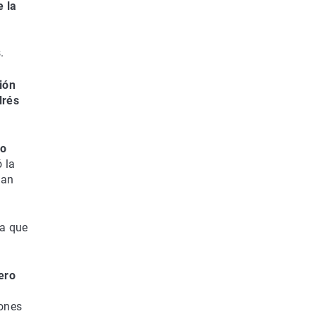
e la
.
ción
drés
jo
 la
ban
ya que
ero
iones