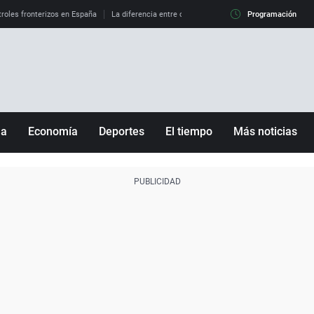
roles fronterizos en España
La diferencia entre observar el eclipse al 99% y al 100%
Programación
ña
Economía
Deportes
El tiempo
Más noticias
Fútbol
Sociedad
Baloncesto
Mundo
Tenis
Salud
Motor
Cultura
Ciencia y Tecnología
adrid
Gastronomía
nciana
Medio ambiente