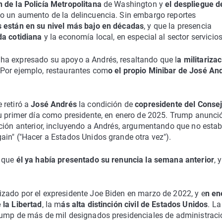
n de la Policía Metropolitana
de Washington y
el despliegue d
do un aumento de la delincuencia. Sin embargo reportes
s están en su nivel más bajo en décadas
, y que la presencia
da cotidiana
y la economía local, en especial al sector servicios
ha expresado su apoyo a Andrés, resaltando que l
a militariza
 Por ejemplo, restaurantes com
o el propio Minibar de José An
 retiró a
José Andrés
la condición de
copresidente del Conse
 primer día como presidente, en enero de 2025. Trump anunció
ación anterior, incluyendo a Andrés, argumentando que no esta
ain" ("Hacer a Estados Unidos grande otra vez").
s que
él ya había presentado su renuncia la semana anterior
, 
zado por el expresidente Joe Biden en marzo de 2022, y e
n en
 la Libertad
, la m
ás alta distinción civil de Estados Unidos
. La
Trump de más de mil designados presidenciales de administrac