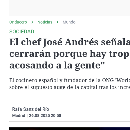
La rosa de los vientos
Caso
Extremadura
Gente viajera
Retornados
Galicia
Ondacero
Noticias
Como el perro y el
Mundo
Equipo de investigación
La Rioja
gato
SOCIEDAD
Operación Viuda
Navarra
El chef José Andrés señal
Negra
País Vasco
cerrarán porque hay trop
acosando a la gente"
El cocinero español y fundador de la ONG 'Worl
sobre el supuesto auge de la capital tras los in
Rafa Sanz del Río
Madrid
|
26.08.2025 20:58