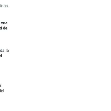
icos,
 vez
d de
oda la
el
n
del