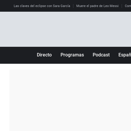
Las claves del eclipse con Sara García
Muere el padre de Leo Messi
Cont
Directo
Programas
Podcast
Espa
Más de uno
Los Perseguidos
Andalucía
Por fin
Malas decisiones
Aragón
Julia en la onda
Expedientes del más allá
Baleares
La brújula
El viaje del Guernica
Cantabria
Radioestadio
Invisibles
Cataluña
Radioestadio noche
Prohibido morirse
Comunidad de M
El colegio invisible
Esto no ha pasado
Comunitat Vale