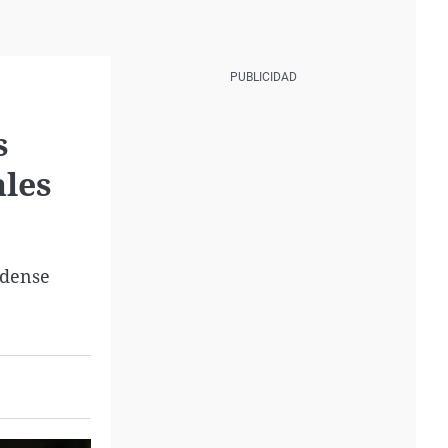
s
ales
idense