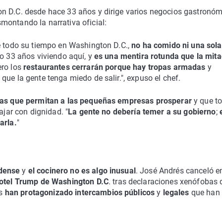
n D.C. desde hace 33 años y dirige varios negocios gastronóm
montando la narrativa oficial:
e todo su tiempo en Washington D.C.,
no ha comido ni una sola
vo 33 años viviendo aquí, y
es una mentira rotunda que la mita
pero los
restaurantes cerrarán porque hay tropas armadas
y
que la gente tenga miedo de salir.", expuso el chef.
icas que permitan a las pequeñas empresas prosperar
y que t
ajar con dignidad. "
La gente no debería temer a su gobierno
;
arla.
"
dense
y
el cocinero no es algo inusual
. José Andrés canceló e
otel Trump de Washington D.C
. tras declaraciones xenófobas 
os
han protagonizado intercambios públicos
y
legales
que han