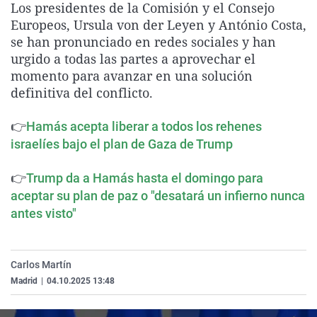
Los presidentes de la Comisión y el Consejo
La rosa de los vientos
Caso
Extremadura
Virales
Europeos,
Ursula
von
der
Leyen
y António Costa,
Gente viajera
Retornados
Galicia
Televisión
se han pronunciado en redes sociales y han
urgido a todas las partes a aprovechar el
Como el perro y el gat
Equipo de investigaci
La Rioja
Elecciones
momento para avanzar en una solución
Operación Viuda Negr
Navarra
definitiva del conflicto.
País Vasco
👉
Hamás acepta liberar a todos los rehenes
israelíes bajo el plan de Gaza de Trump
👉
Trump da a Hamás hasta el domingo para
aceptar su plan de paz o "desatará un infierno nunca
antes visto"
Carlos Martín
Madrid
|
04.10.2025 13:48