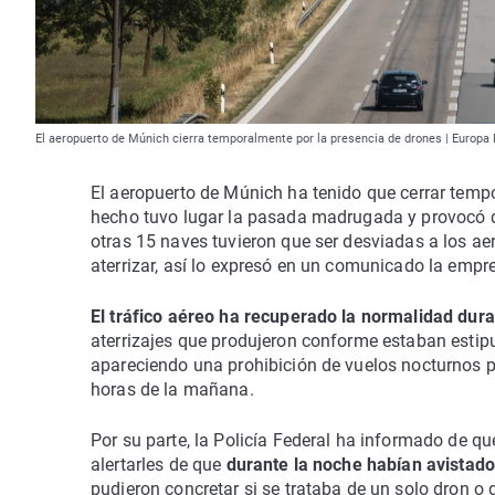
El aeropuerto de Múnich cierra temporalmente por la presencia de drones | Europa
El aeropuerto de Múnich ha tenido que cerrar tem
hecho tuvo lugar la pasada madrugada y provocó 
otras 15 naves tuvieron que ser desviadas a los ae
aterrizar, así lo expresó en un comunicado la empr
El tráfico aéreo ha recuperado la normalidad dur
aterrizajes que produjeron conforme estaban estip
apareciendo una prohibición de vuelos nocturnos pa
horas de la mañana.
Por su parte, la Policía Federal ha informado de q
alertarles de que
durante la noche habían avistado
pudieron concretar si se trataba de un solo dron o d