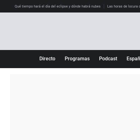
Qué tiempo hará el día del eclipse y dónde habrá nubes
Las horas de locura qu
Directo
Programas
Podcast
Espa
Más de uno
Los Perseguidos
Andalucía
Por fin
Malas decisiones
Aragón
Julia en la onda
Expedientes del más allá
Baleares
La brújula
El viaje del Guernica
Cantabria
Radioestadio
Invisibles
Cataluña
Radioestadio noche
Prohibido morirse
Comunidad de M
El colegio invisible
Esto no ha pasado
Comunitat Vale