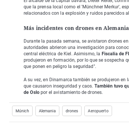
El alcalde de la capital bávara, Dieter Reiter, confi
que la prensa local como el 'Münchner Merkur', esp
relacionados con la explosión y ruidos parecidos al 
Más incidentes con drones en Alemani
Durante la pasada semana, se avistaron drones en S
autoridades abrieron una investigación para conoce
central eléctrica de Kiel. Asimismo, la
Fiscalía de F
produjeron en formación, por lo que se sospecha q
que ponen en peligro la seguridad".
A su vez, en Dinamarca también se produjeron en la
que causaron inseguridad y caos.
También tuvo qu
de Oslo
por el avistamiento de drones.
Múnich
Alemania
drones
Aeropuerto