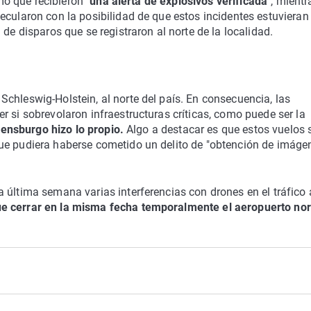
rmó que recibieron
"una alerta de explosivos verificada"
, mientr
ecularon con la posibilidad de que estos incidentes estuvieran
de disparos que se registraron al norte de la localidad.
a
chleswig-Holstein, al norte del país. En consecuencia, las
r si sobrevolaron infraestructuras críticas, como puede ser la
lensburgo hizo lo propio.
Algo a destacar es que estos vuelos 
ue pudiera haberse cometido un delito de "obtención de imáge
 última semana varias interferencias con drones en el tráfico 
e cerrar en la misma fecha temporalmente el aeropuerto no