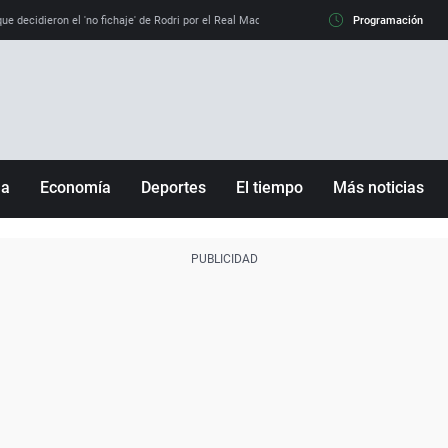
e decidieron el 'no fichaje' de Rodri por el Real Madrid y su 'sí' al Barça
Programación
La llamada de
ña
Economía
Deportes
El tiempo
Más noticias
Fútbol
Sociedad
Baloncesto
Mundo
Tenis
Salud
Motor
Cultura
Ciencia y Tecnología
adrid
Gastronomía
nciana
Medio ambiente