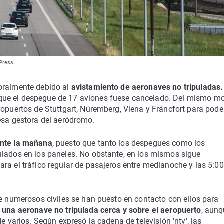
 Press
poralmente debido al
avistamiento de aeronaves no tripuladas
que el despegue de 17 aviones fuese cancelado. Del mismo m
ropuertos de Stuttgart, Núremberg, Viena y Fráncfort para pode
esa gestora del aeródromo.
ante la mañana
, puesto que tanto los despegues como los
ulados en los paneles. No obstante, en los mismos sigue
ra el tráfico regular de pasajeros entre medianoche y las 5:00
ue numerosos civiles se han puesto en contacto con ellos para
 una aeronave no tripulada cerca y sobre el aeropuerto
, aun
e varios. Según expresó la cadena de televisión 'ntv', las