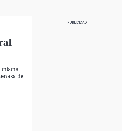
ral
la misma
menaza de