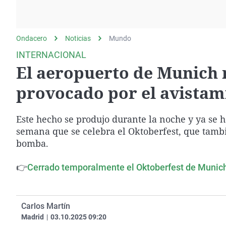
La rosa de los vientos
Caso
Extremadura
Gente viajera
Retornados
Galicia
Ondacero
Noticias
Como el perro y el
Mundo
Equipo de investigación
La Rioja
gato
INTERNACIONAL
Operación Viuda
Navarra
El aeropuerto de Munich 
Negra
País Vasco
provocado por el avistam
Este hecho se produjo durante la noche y ya se h
semana que se celebra el Oktoberfest, que tamb
bomba.
👉
Cerrado temporalmente el Oktoberfest de Munic
Carlos Martín
Madrid
|
03.10.2025 09:20