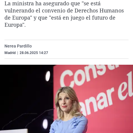
La ministra ha asegurado que "se está
La rosa de los vientos
Caso
Extremadura
Virales
vulnerando el convenio de Derechos Humanos
Gente viajera
Retornados
Galicia
Televisión
de Europa" y que "está en juego el futuro de
Europa".
Como el perro y el gat
Equipo de investigaci
La Rioja
Elecciones
Operación Viuda Negr
Navarra
Nerea Pardillo
País Vasco
Madrid
|
28.06.2025 14:27