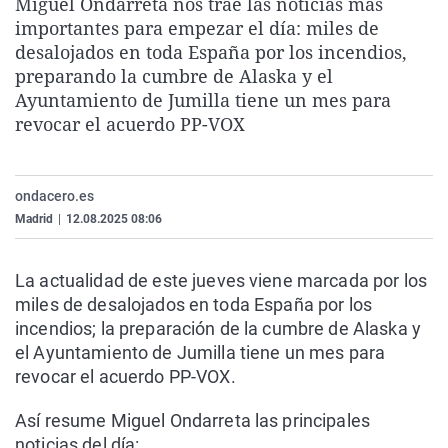
Miguel Ondarreta nos trae las noticias más
La rosa de los vientos
Caso
Extremadura
Virales
importantes para empezar el día: miles de
desalojados en toda España por los incendios,
Gente viajera
Retornados
Galicia
Televisión
preparando la cumbre de Alaska y el
Como el perro y el gat
Equipo de investigaci
La Rioja
Elecciones
Ayuntamiento de Jumilla tiene un mes para
revocar el acuerdo PP-VOX
Operación Viuda Negr
Navarra
País Vasco
ondacero.es
Madrid
|
12.08.2025 08:06
La actualidad de este jueves viene marcada por los
miles de desalojados en toda España por los
incendios; la preparación de la cumbre de Alaska y
el Ayuntamiento de Jumilla tiene un mes para
revocar el acuerdo PP-VOX.
Así resume Miguel Ondarreta las principales
noticias del día: