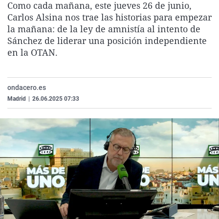
Como cada mañana, este jueves 26 de junio,
La rosa de los vientos
Caso
Extremadura
Virales
Carlos Alsina nos trae las historias para empezar
Gente viajera
Retornados
Galicia
Televisión
la mañana: de la ley de amnistía al intento de
Sánchez de liderar una posición independiente
Como el perro y el gat
Equipo de investigaci
La Rioja
Elecciones
en la OTAN.
Operación Viuda Negr
Navarra
País Vasco
ondacero.es
Madrid
|
26.06.2025 07:33