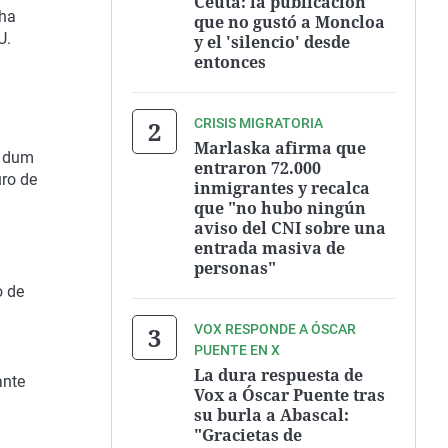
Ceuta: la publicación
 ha
que no gustó a Moncloa
U.
y el 'silencio' desde
entonces
CRISIS MIGRATORIA
Marlaska afirma que
éndum
entraron 72.000
uro de
inmigrantes y recalca
que "no hubo ningún
aviso del CNI sobre una
entrada masiva de
personas"
o de
VOX RESPONDE A ÓSCAR
PUENTE EN X
La dura respuesta de
ante
Vox a Óscar Puente tras
su burla a Abascal:
"Gracietas de