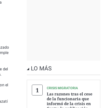
a
nzado
emple
LO MÁS
e del
n
.
on el
CRISIS MIGRATORIA
Las razones tras el cese
de la funcionaria que
azatí
informó de la crisis en