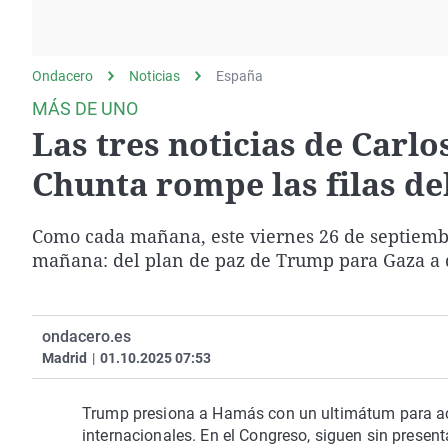
La rosa de los vientos
Caso
Extremadura
Gente viajera
Retornados
Galicia
Ondacero
Noticias
Como el perro y el
España
Equipo de investigación
La Rioja
gato
MÁS DE UNO
Operación Viuda
Navarra
Las tres noticias de Carlo
Negra
País Vasco
Chunta rompe las filas d
Como cada mañana, este viernes 26 de septiembr
mañana: del plan de paz de Trump para Gaza a de
ondacero.es
Madrid
|
01.10.2025 07:53
Trump presiona a Hamás con un ultimátum para ace
internacionales. En el Congreso, siguen sin present