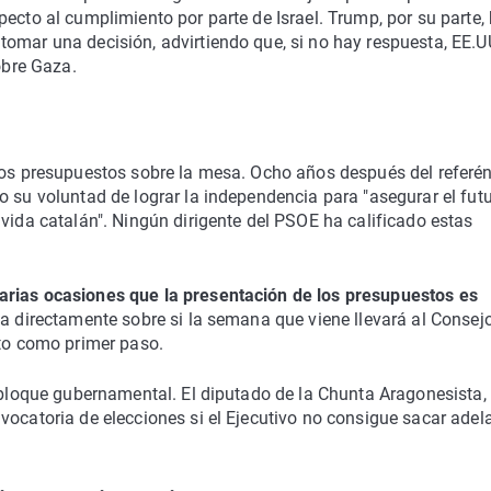
ecto al cumplimiento por parte de Israel. Trump, por su parte,
tomar una decisión, advirtiendo que, si no hay respuesta, EE.U
obre Gaza.
unos presupuestos sobre la mesa. Ocho años después del refer
o su voluntad de lograr la independencia para "asegurar el fut
 vida catalán". Ningún dirigente del PSOE ha calificado estas
rias ocasiones que la presentación de los presupuestos es
da directamente sobre si la semana que viene llevará al Consej
sto como primer paso.
l bloque gubernamental. El diputado de la Chunta Aragonesista,
vocatoria de elecciones si el Ejecutivo no consigue sacar adel