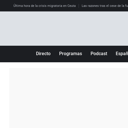
Última hora de la crisis migratoria en Ceuta
Las razones tras el cese de la f
Directo
Programas
Podcast
Espa
Más de uno
Los Perseguidos
Andalucía
Por fin
Malas decisiones
Aragón
Julia en la onda
Expedientes del más allá
Baleares
La brújula
El viaje del Guernica
Cantabria
Radioestadio
Invisibles
Cataluña
Radioestadio noche
Prohibido morirse
Comunidad de M
El colegio invisible
Esto no ha pasado
Comunitat Vale