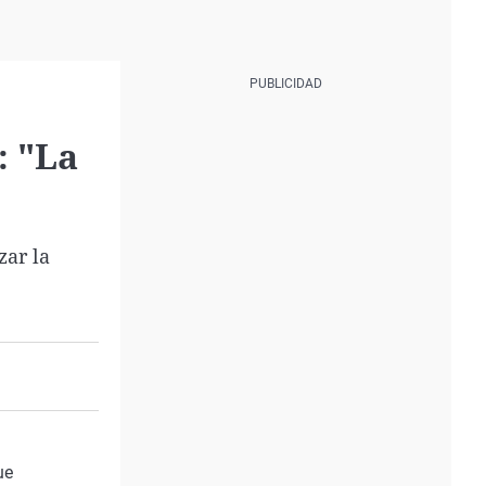
: "La
zar la
ue