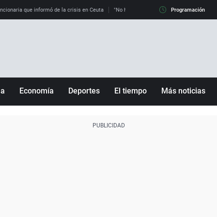
uncionaria que informó de la crisis en Ceuta
"No hay mafias, que no nos engañen": exper
Programación
ña
Economía
Deportes
El tiempo
Más noticias
Fútbol
Sociedad
Baloncesto
Mundo
Tenis
Salud
Motor
Cultura
Ciencia y Tecnología
adrid
Gastronomía
nciana
Medio ambiente