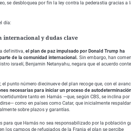
, se desbloquea por fin la ley contra la pederastia gracias a l
l día:
 internacional y dudas clave
 definitiva,
el plan de paz impulsado por Donald Trump ha
arte de la comunidad internacional.
Sin embargo, han come
nistro israelí, Benjamin Netanyahu, negara que el acuerdo cont
 el punto número diecinueve del plan recoge que, con el avanc
ones necesarias para iniciar un proceso de autodeterminació
ncertidumbre tanto en Hamás —que, según CBS, se inclina por
idirse— como en países como Catar, que inicialmente respaldar
almente sobre plazos y garantías.
s para que Hamás no sea responsabilizado por la población g
en los campos de refugiados de la Franja el plan se percibe