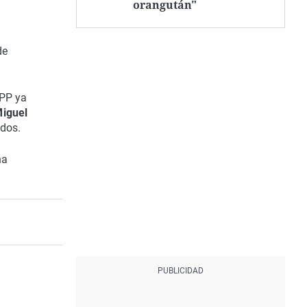
orangután"
de
 PP ya
Miguel
ados.
ha