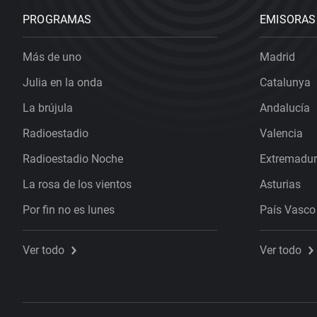
PROGRAMAS
EMISORAS
Más de uno
Madrid
Julia en la onda
Catalunya
La brújula
Andalucía
Radioestadio
Valencia
Radioestadio Noche
Extremadu
La rosa de los vientos
Asturias
Por fin no es lunes
País Vasco
Ver todo
Ver todo