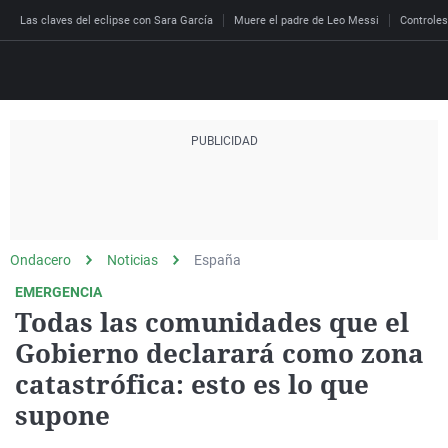
Las claves del eclipse con Sara García
Muere el padre de Leo Messi
Controles
Directo
Programas
Podcast
Más de uno
Los Perseguidos
Andalucía
Fútbol
Sociedad
España
Por fin
Malas decisiones
Aragón
Baloncesto
Mundo
Ondacero
Noticias
España
Economía
Julia en la onda
Expedientes del más a
Baleares
Tenis
Salud
EMERGENCIA
Todas las comunidades que el
Deportes
La brújula
El viaje del Guernica
Cantabria
Motor
Cultura
Gobierno declarará como zona
El tiempo
Radioestadio
Invisibles
Cataluña
Ciencia y Tecnología
catastrófica: esto es lo que
Más noticias
Radioestadio noche
Prohibido morirse
Comunidad de Madrid
Gastronomía
supone
El colegio invisible
Esto no ha pasado
Comunitat Valenciana
Medio ambiente