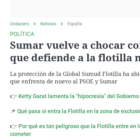
La rosa de los vientos
Caso
Extremadura
Gente viajera
Retornados
Galicia
Ondacero
Noticias
Como el perro y el
España
Equipo de investigación
La Rioja
gato
POLÍTICA
Operación Viuda
Navarra
Sumar vuelve a chocar co
Negra
País Vasco
que defiende a la flotilla
La protección de la Global Sumud Flotilla ha ab
que enfrenta de nuevo al PSOE y Sumar
👉
Ketty Garat lamenta la "hipocresía" del Gobierno c
📌
Qué pasa si entra la Flotilla en la zona de exclus
👉
Por qué es tan peligroso que la Flotilla entre en 
cometer