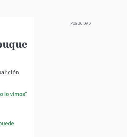
 buque
oalición
no lo vimos"
 puede