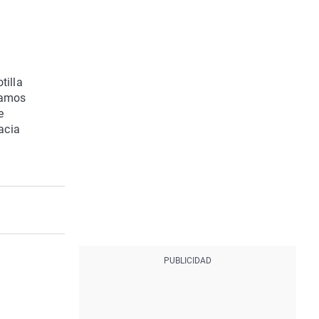
tilla
mamos
e
acia