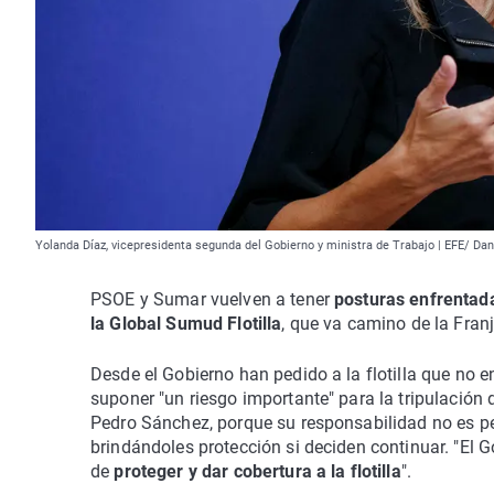
Yolanda Díaz, vicepresidenta segunda del Gobierno y ministra de Trabajo | EFE/ Dan
PSOE y Sumar vuelven a tener
posturas enfrentada
la Global Sumud Flotilla
, que va camino de la Fran
Desde el Gobierno han pedido a la flotilla que no e
suponer "un riesgo importante" para la tripulación 
Pedro Sánchez, porque su responsabilidad no es ped
brindándoles protección si deciden continuar. "El G
de
proteger y dar cobertura a la flotilla
".