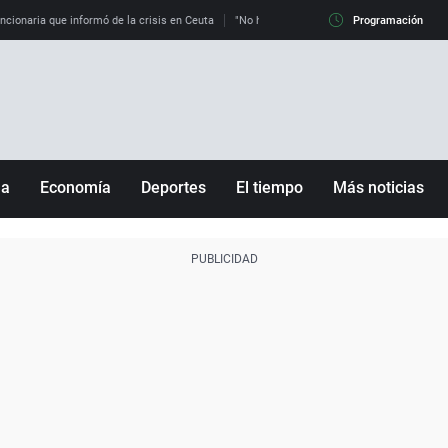
uncionaria que informó de la crisis en Ceuta
"No hay mafias, que no nos engañen": exper
Programación
ña
Economía
Deportes
El tiempo
Más noticias
Fútbol
Sociedad
Baloncesto
Mundo
Tenis
Salud
Motor
Cultura
Ciencia y Tecnología
adrid
Gastronomía
nciana
Medio ambiente