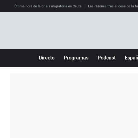
Última hora de la crisis migratoria en Ceuta
Las razones tras el cese de la f
Directo
Programas
Podcast
Espa
Más de uno
Los Perseguidos
Andalucía
Por fin
Malas decisiones
Aragón
Julia en la onda
Expedientes del más allá
Baleares
La brújula
El viaje del Guernica
Cantabria
Radioestadio
Invisibles
Cataluña
Radioestadio noche
Prohibido morirse
Comunidad de M
El colegio invisible
Esto no ha pasado
Comunitat Vale