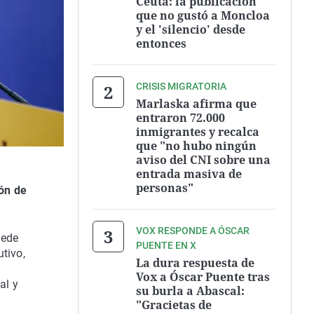
Ceuta: la publicación
que no gustó a Moncloa
y el 'silencio' desde
entonces
CRISIS MIGRATORIA
Marlaska afirma que
entraron 72.000
inmigrantes y recalca
que "no hubo ningún
aviso del CNI sobre una
entrada masiva de
personas"
ión de
.
VOX RESPONDE A ÓSCAR
uede
PUENTE EN X
tivo,
La dura respuesta de
Vox a Óscar Puente tras
al y
su burla a Abascal:
"Gracietas de