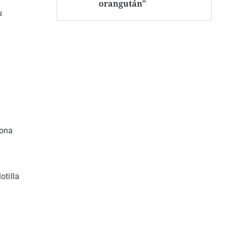
orangután"
u
zona
otilla