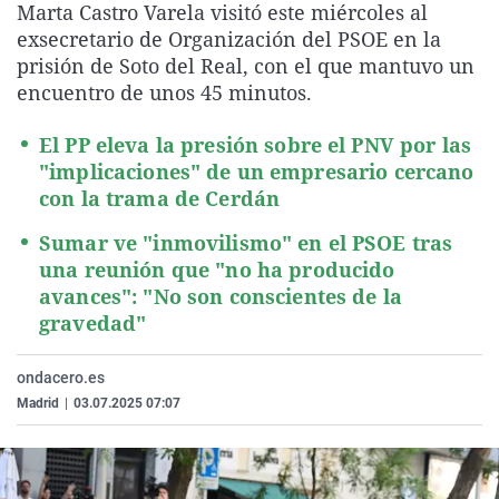
Marta Castro Varela visitó este miércoles al
La rosa de los vientos
Caso
Extremadura
Virales
exsecretario de Organización del PSOE en la
Gente viajera
Retornados
Galicia
Televisión
prisión de Soto del Real, con el que mantuvo un
encuentro de unos 45 minutos.
Como el perro y el gat
Equipo de investigaci
La Rioja
Elecciones
Operación Viuda Negr
Navarra
El PP eleva la presión sobre el PNV por las
"implicaciones" de un empresario cercano
País Vasco
con la trama de Cerdán
Sumar ve "inmovilismo" en el PSOE tras
una reunión que "no ha producido
avances": "No son conscientes de la
gravedad"
ondacero.es
Madrid
|
03.07.2025 07:07