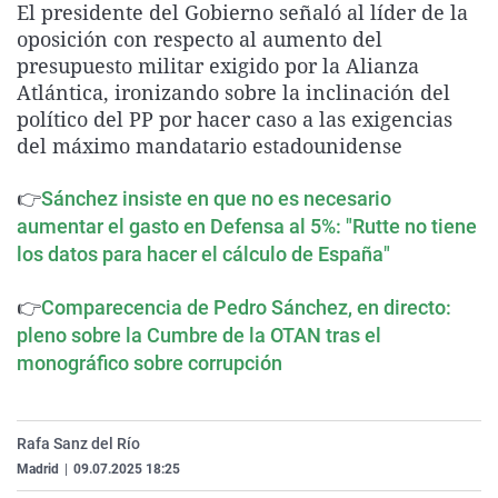
El presidente del Gobierno señaló al líder de la
La rosa de los vientos
Caso
Extremadura
Virales
oposición con respecto al aumento del
Gente viajera
Retornados
Galicia
Televisión
presupuesto militar exigido por la Alianza
Atlántica, ironizando sobre la inclinación del
Como el perro y el gat
Equipo de investigaci
La Rioja
Elecciones
político del PP por hacer caso a las exigencias
Operación Viuda Negr
Navarra
del máximo mandatario estadounidense
País Vasco
👉
Sánchez insiste en que no es necesario
aumentar el gasto en Defensa al 5%: "Rutte no tiene
los datos para hacer el cálculo de España"
👉
Comparecencia de Pedro Sánchez, en directo:
pleno sobre la Cumbre de la OTAN tras el
monográfico sobre corrupción
Rafa Sanz del Río
Madrid
|
09.07.2025 18:25