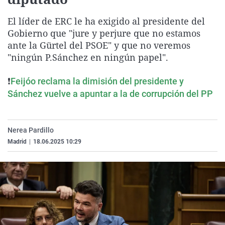
La rosa de los vientos
Caso
Extremadura
Virales
El líder de ERC le ha exigido al presidente del
Gente viajera
Retornados
Galicia
Televisión
Gobierno que "jure y perjure que no estamos
Como el perro y el gat
Equipo de investigaci
La Rioja
Elecciones
ante la Gürtel del PSOE" y que no veremos
"ningún P.Sánchez en ningún papel".
Operación Viuda Negr
Navarra
País Vasco
❗
Feijóo reclama la dimisión del presidente y
Sánchez vuelve a apuntar a la de corrupción del PP
Nerea Pardillo
Madrid
|
18.06.2025 10:29