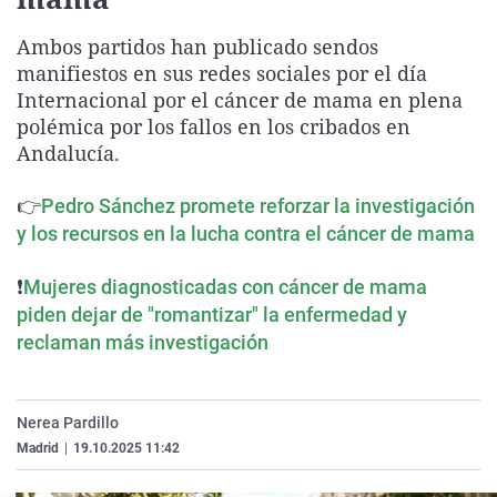
La rosa de los vientos
Caso
Extremadura
Virales
Ambos partidos han publicado sendos
Gente viajera
Retornados
Galicia
Televisión
manifiestos en sus redes sociales por el día
Como el perro y el gat
Equipo de investigaci
La Rioja
Elecciones
Internacional por el cáncer de mama en plena
polémica por los fallos en los cribados en
Operación Viuda Negr
Navarra
Andalucía.
País Vasco
👉
Pedro Sánchez promete reforzar la investigación
y los recursos en la lucha contra el cáncer de mama
❗
Mujeres diagnosticadas con cáncer de mama
piden dejar de "romantizar" la enfermedad y
reclaman más investigación
Nerea Pardillo
Madrid
|
19.10.2025 11:42