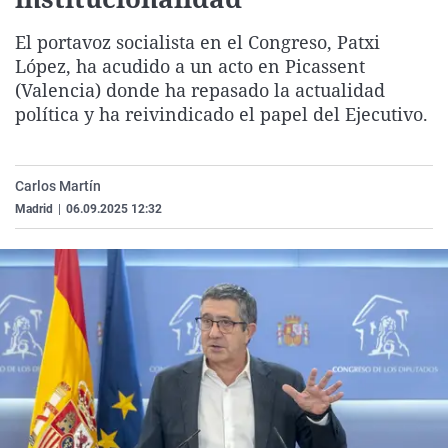
La rosa de los vientos
Caso
Extremadura
Virales
El portavoz socialista en el Congreso, Patxi
Gente viajera
Retornados
Galicia
Televisión
López, ha acudido a un acto en Picassent
Como el perro y el gat
Equipo de investigaci
La Rioja
Elecciones
(Valencia) donde ha repasado la actualidad
política y ha reivindicado el papel del Ejecutivo.
Operación Viuda Negr
Navarra
País Vasco
Carlos Martín
Madrid
|
06.09.2025 12:32