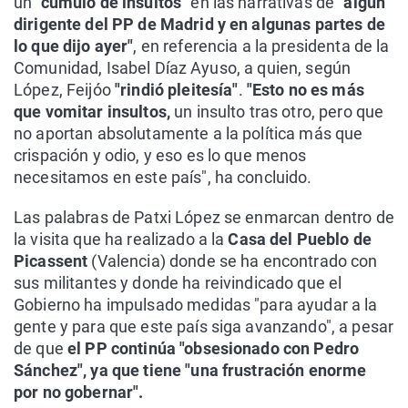
un
"cúmulo de insultos"
en las narrativas de
"algún
dirigente del PP de Madrid y en algunas partes de
lo que dijo ayer"
, en referencia a la presidenta de la
Comunidad, Isabel Díaz Ayuso, a quien, según
López, Feijóo
"rindió pleitesía"
.
"Esto no es más
que vomitar insultos,
un insulto tras otro, pero que
no aportan absolutamente a la política más que
crispación y odio, y eso es lo que menos
necesitamos en este país", ha concluido.
Las palabras de Patxi López se enmarcan dentro de
la visita que ha realizado a la
Casa del Pueblo de
Picassent
(Valencia) donde se ha encontrado con
sus militantes y donde ha reivindicado que el
Gobierno ha impulsado medidas "para ayudar a la
gente y para que este país siga avanzando", a pesar
de que
el PP continúa "obsesionado con Pedro
Sánchez", ya que tiene "una frustración enorme
por no gobernar".