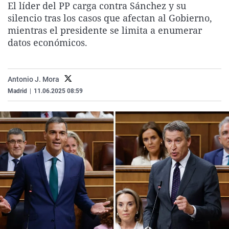
El líder del PP carga contra Sánchez y su
La rosa de los vientos
Caso
Extremadura
Virales
silencio tras los casos que afectan al Gobierno,
Gente viajera
Retornados
Galicia
Televisión
mientras el presidente se limita a enumerar
datos económicos.
Como el perro y el gat
Equipo de investigaci
La Rioja
Elecciones
Operación Viuda Negr
Navarra
Antonio J. Mora
País Vasco
Madrid
|
11.06.2025 08:59