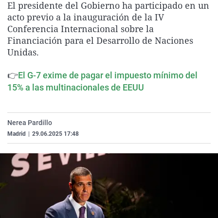
El presidente del Gobierno ha participado en un
La rosa de los vientos
Caso
Extremadura
Virales
acto previo a la inauguración de la IV
Gente viajera
Retornados
Galicia
Televisión
Conferencia Internacional sobre la
Financiación para el Desarrollo de Naciones
Como el perro y el gat
Equipo de investigaci
La Rioja
Elecciones
Unidas.
Operación Viuda Negr
Navarra
👉
El G-7 exime de pagar el impuesto mínimo del
País Vasco
15% a las multinacionales de EEUU
Nerea Pardillo
Madrid
|
29.06.2025 17:48