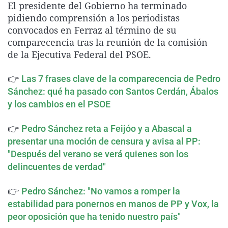
El presidente del Gobierno ha terminado
La rosa de los vientos
Caso
Extremadura
Virales
pidiendo comprensión a los periodistas
Gente viajera
Retornados
Galicia
Televisión
convocados en Ferraz al término de su
comparecencia tras la reunión de la comisión
Como el perro y el gat
Equipo de investigaci
La Rioja
Elecciones
de la Ejecutiva Federal del PSOE.
Operación Viuda Negr
Navarra
👉
Las 7 frases clave de la comparecencia de Pedro
País Vasco
Sánchez: qué ha pasado con Santos Cerdán, Ábalos
y los cambios en el PSOE
👉
Pedro Sánchez reta a Feijóo y a Abascal a
presentar una moción de censura y avisa al PP:
"Después del verano se verá quienes son los
delincuentes de verdad"
👉
Pedro Sánchez: "No vamos a romper la
estabilidad para ponernos en manos de PP y Vox, la
peor oposición que ha tenido nuestro país"