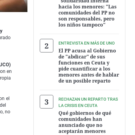
"solidaridad interna"
hacia los menores: "Las
comunidades del PP no
son responsables, pero
los niños tampoco"
 y
urado
ENTREVISTA EN MÁS DE UNO
El PP acusa al Gobierno
de "abdicar" de sus
funciones en Ceuta y
(UCO)
pide cuantificar a los
ron en
menores antes de hablar
ropia
de un posible reparto
on el
RECHAZAN UN REPARTO TRAS
del
LA CRISIS EN CEUTA
o, no
Qué gobiernos de qué
comunidades han
anunciado que no
aceptarán menores