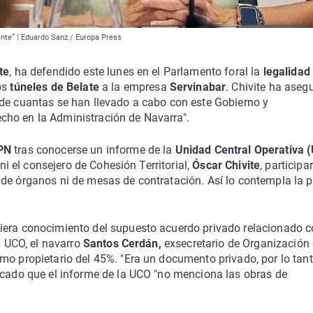
ente” | Eduardo Sanz / Europa Press
te
, ha defendido este lunes en el Parlamento foral la
legalidad
os
túneles de Belate
a la empresa
Servinabar
. Chivite ha aseg
de cuantas se han llevado a cabo con este Gobierno y
cho en la Administración de Navarra".
PN
tras conocerse un informe de la
Unidad Central Operativa 
 ni el consejero de Cohesión Territorial,
Óscar Chivite
, participa
 de órganos ni de mesas de contratación. Así lo contempla la p
iera conocimiento del supuesto acuerdo privado relacionado c
a UCO, el navarro
Santos Cerdán,
exsecretario de Organización 
mo propietario del 45%. "Era un documento privado, por lo tant
tacado que el informe de la UCO "no menciona las obras de