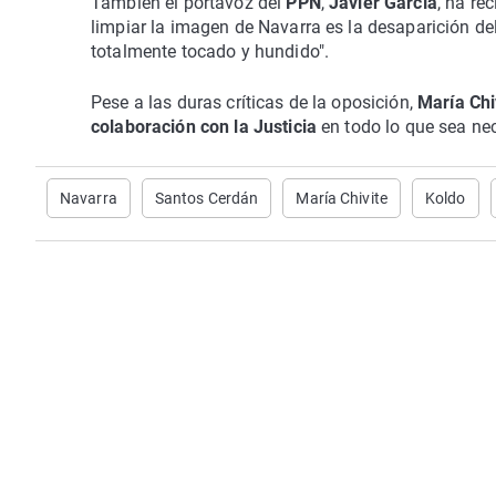
También el portavoz del
PPN
,
Javier García
, ha re
limpiar la imagen de Navarra es la desaparición de
totalmente tocado y hundido".
Pese a las duras críticas de la oposición,
María Chi
colaboración con la Justicia
en todo lo que sea nec
Navarra
Santos Cerdán
María Chivite
Koldo