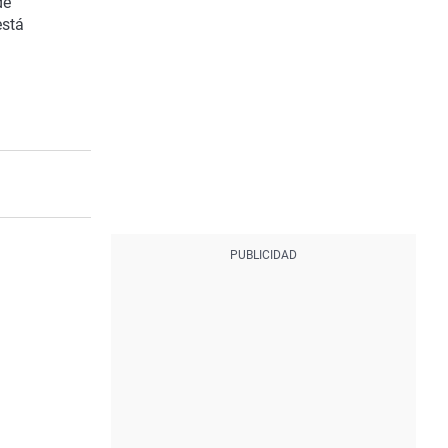
de
está