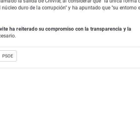
clamado la salida de Chivite, al considerar que "la única forma 
l núcleo duro de la corrupción" y ha apuntado que "su entorno 
vite ha reiterado su compromiso con la transparencia y la
esario.
PSOE