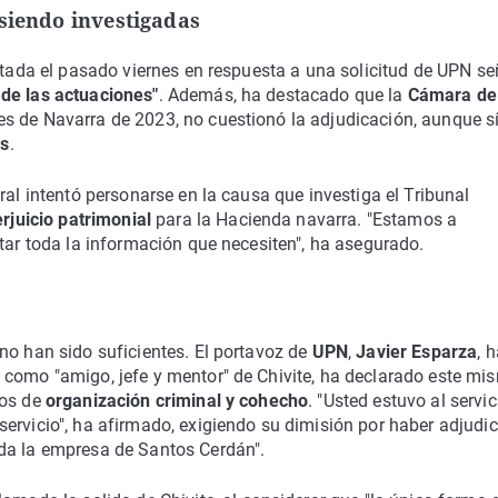
 siendo investigadas
ictada el pasado viernes en respuesta a una solicitud de UPN se
de las actuaciones"
. Además, ha destacado que la
Cámara de
es de Navarra de 2023, no cuestionó la adjudicación, aunque sí
os
.
ral intentó personarse en la causa que investiga el Tribunal
rjuicio patrimonial
para la Hacienda navarra. "Estamos a
rtar toda la información que necesiten", ha asegurado.
no han sido suficientes. El portavoz de
UPN
,
Javier Esparza
, 
 como "amigo, jefe y mentor" de Chivite, ha declarado este mi
tos de
organización criminal y cohecho
. "Usted estuvo al servic
ervicio", ha afirmado, exigiendo su dimisión por haber adjudi
da la empresa de Santos Cerdán".