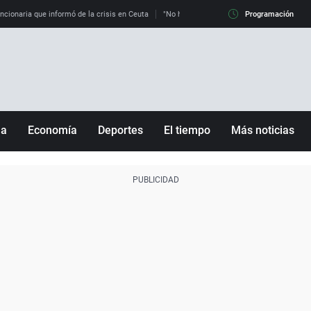
uncionaria que informó de la crisis en Ceuta
"No hay mafias, que no nos engañen": exper
Programación
ña
Economía
Deportes
El tiempo
Más noticias
Fútbol
Sociedad
Baloncesto
Mundo
Tenis
Salud
Motor
Cultura
Ciencia y Tecnología
adrid
Gastronomía
nciana
Medio ambiente