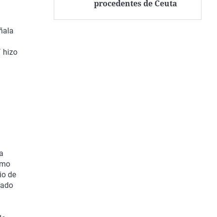
procedentes de Ceuta
ñala
 hizo
ha
smo
io de
cado