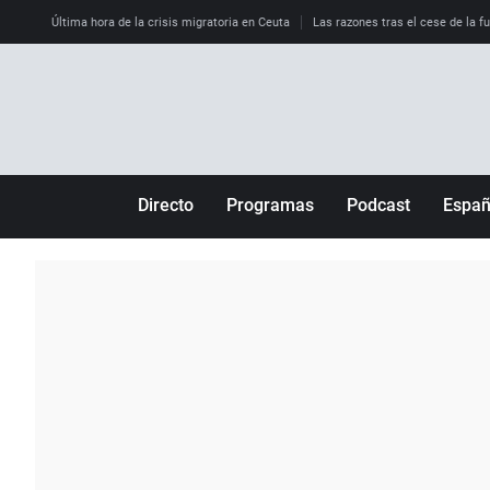
Última hora de la crisis migratoria en Ceuta
Las razones tras el cese de la f
Directo
Programas
Podcast
Espa
Más de uno
Los Perseguidos
Andalucía
Por fin
Malas decisiones
Aragón
Julia en la onda
Expedientes del más allá
Baleares
La brújula
El viaje del Guernica
Cantabria
Radioestadio
Invisibles
Cataluña
Radioestadio noche
Prohibido morirse
Comunidad de M
El colegio invisible
Esto no ha pasado
Comunitat Vale