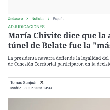
La rosa de los vientos
Caso
Extremadura
Gente viajera
Retornados
Galicia
Ondacero
Noticias
Como el perro y el
España
Equipo de investigación
La Rioja
gato
ADJUDICACIONES
Operación Viuda
Navarra
María Chivite dice que la
Negra
País Vasco
túnel de Belate fue la "m
La presidenta navarra defiende la legalidad del 
de Cohesión Territorial participaron en la decisi
Tomás Sanjuán
Madrid
|
30.06.2025 13:33