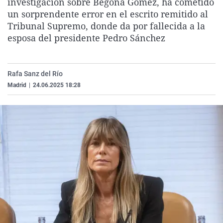
investigación sobre Begoña Gómez, ha cometido
La rosa de los vientos
Caso
Extremadura
Virales
un sorprendente error en el escrito remitido al
Tribunal Supremo, donde da por fallecida a la
Gente viajera
Retornados
Galicia
Televisión
esposa del presidente Pedro Sánchez
Como el perro y el gat
Equipo de investigaci
La Rioja
Elecciones
Operación Viuda Negr
Navarra
Rafa Sanz del Río
País Vasco
Madrid
|
24.06.2025 18:28