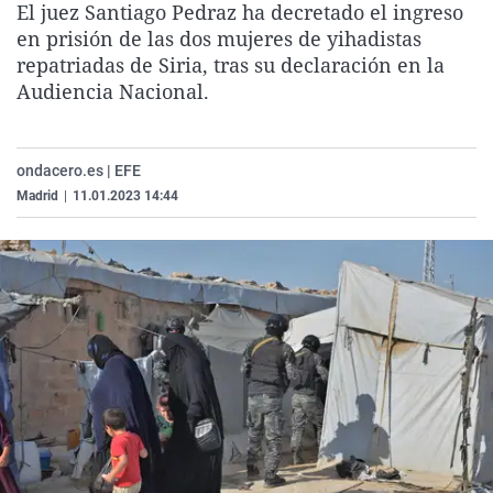
El juez Santiago Pedraz ha decretado el ingreso
La rosa de los vientos
Caso
Extremadura
Virales
en prisión de las dos mujeres de yihadistas
Gente viajera
Retornados
Galicia
Televisión
repatriadas de Siria, tras su declaración en la
Audiencia Nacional.
Como el perro y el gat
Equipo de investigaci
La Rioja
Elecciones
Operación Viuda Negr
Navarra
ondacero.es | EFE
País Vasco
Madrid
|
11.01.2023 14:44