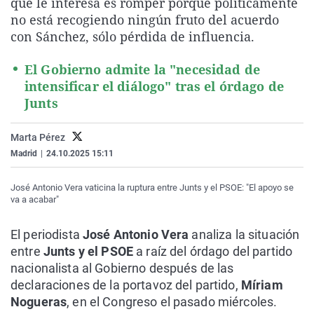
que le interesa es romper porque políticamente
La rosa de los vientos
Caso
Extremadura
Virales
no está recogiendo ningún fruto del acuerdo
con Sánchez, sólo pérdida de influencia.
Gente viajera
Retornados
Galicia
Televisión
Como el perro y el gat
Equipo de investigaci
La Rioja
Elecciones
El Gobierno admite la "necesidad de
intensificar el diálogo" tras el órdago de
Operación Viuda Negr
Navarra
Junts
País Vasco
Marta Pérez
Madrid
|
24.10.2025 15:11
José Antonio Vera vaticina la ruptura entre Junts y el PSOE: "El apoyo se
va a acabar"
El periodista
José Antonio Vera
analiza la situación
entre
Junts y el PSOE
a raíz del órdago del partido
nacionalista al Gobierno después de las
declaraciones de la portavoz del partido,
Míriam
Nogueras
, en el Congreso el pasado miércoles.