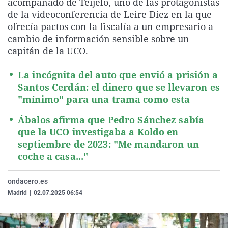
acompañado de Teijelo, uno de las protagonistas
La rosa de los vientos
Caso
Extremadura
Virales
de la videoconferencia de Leire Díez en la que
ofrecía pactos con la fiscalía a un empresario a
Gente viajera
Retornados
Galicia
Televisión
cambio de información sensible sobre un
Como el perro y el gat
Equipo de investigaci
La Rioja
Elecciones
capitán de la UCO.
Operación Viuda Negr
Navarra
La incógnita del auto que envió a prisión a
País Vasco
Santos Cerdán: el dinero que se llevaron es
"mínimo" para una trama como esta
Ábalos afirma que Pedro Sánchez sabía
que la UCO investigaba a Koldo en
septiembre de 2023: "Me mandaron un
coche a casa..."
ondacero.es
Madrid
|
02.07.2025 06:54