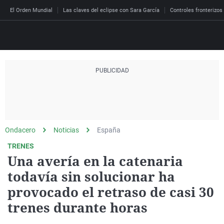
El Orden Mundial
Las claves del eclipse con Sara García
Controles fronterizos
Directo
Programas
Podcast
Más de uno
Los Perseguidos
Andalucía
Fútbol
Sociedad
España
Por fin
Malas decisiones
Aragón
Baloncesto
Mundo
Ondacero
Noticias
España
Economía
Julia en la onda
Expedientes del más a
Baleares
Tenis
Salud
TRENES
Una avería en la catenaria
Deportes
La brújula
El viaje del Guernica
Cantabria
Motor
Cultura
todavía sin solucionar ha
El tiempo
Radioestadio
Invisibles
Cataluña
Ciencia y Tecnología
provocado el retraso de casi 30
Más noticias
Radioestadio noche
Prohibido morirse
Comunidad de Madrid
Gastronomía
trenes durante horas
El colegio invisible
Esto no ha pasado
Comunitat Valenciana
Medio ambiente