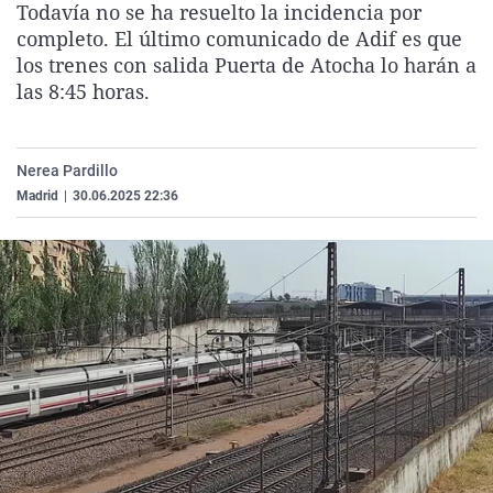
Todavía no se ha resuelto la incidencia por
La rosa de los vientos
Caso
Extremadura
Virales
completo. El último comunicado de Adif es que
Gente viajera
Retornados
Galicia
Televisión
los trenes con salida Puerta de Atocha lo harán a
las 8:45 horas.
Como el perro y el gat
Equipo de investigaci
La Rioja
Elecciones
Operación Viuda Negr
Navarra
Nerea Pardillo
País Vasco
Madrid
|
30.06.2025 22:36