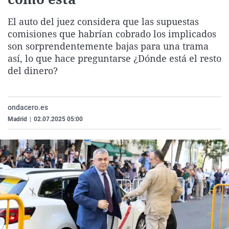
La rosa de los vientos
Caso
Extremadura
Virales
El auto del juez considera que las supuestas
Gente viajera
Retornados
Galicia
Televisión
comisiones que habrían cobrado los implicados
Como el perro y el gat
Equipo de investigaci
La Rioja
Elecciones
son sorprendentemente bajas para una trama
así, lo que hace preguntarse ¿Dónde está el resto
Operación Viuda Negr
Navarra
del dinero?
País Vasco
ondacero.es
Madrid
|
02.07.2025 05:00