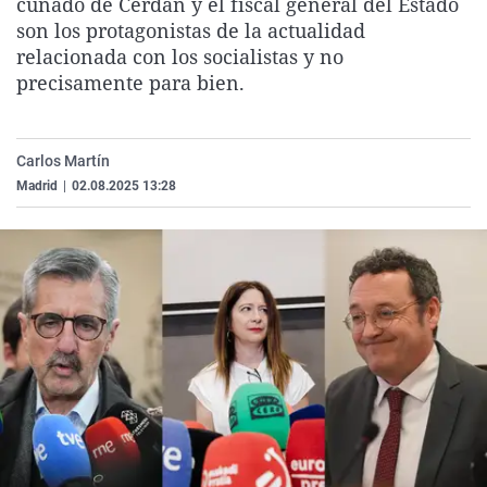
cuñado de Cerdán y el fiscal general del Estado
La rosa de los vientos
Caso
Extremadura
Virales
son los protagonistas de la actualidad
relacionada con los socialistas y no
Gente viajera
Retornados
Galicia
Televisión
precisamente para bien.
Como el perro y el gat
Equipo de investigaci
La Rioja
Elecciones
Operación Viuda Negr
Navarra
Carlos Martín
País Vasco
Madrid
|
02.08.2025 13:28