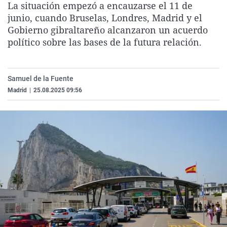
La situación empezó a encauzarse el 11 de
La rosa de los vientos
Caso
Extremadura
Virales
junio, cuando Bruselas, Londres, Madrid y el
Gente viajera
Retornados
Galicia
Televisión
Gobierno gibraltareño alcanzaron un acuerdo
político sobre las bases de la futura relación.
Como el perro y el gat
Equipo de investigaci
La Rioja
Elecciones
Operación Viuda Negr
Navarra
Samuel de la Fuente
País Vasco
Madrid
|
25.08.2025 09:56