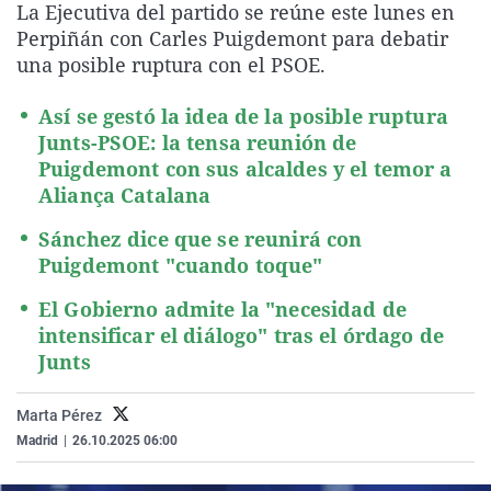
La Ejecutiva del partido se reúne este lunes en
La rosa de los vientos
Caso
Extremadura
Virales
Perpiñán con Carles Puigdemont para debatir
Gente viajera
Retornados
Galicia
Televisión
una posible ruptura con el PSOE.
Como el perro y el gat
Equipo de investigaci
La Rioja
Elecciones
Así se gestó la idea de la posible ruptura
Operación Viuda Negr
Navarra
Junts-PSOE: la tensa reunión de
Puigdemont con sus alcaldes y el temor a
País Vasco
Aliança Catalana
Sánchez dice que se reunirá con
Puigdemont "cuando toque"
El Gobierno admite la "necesidad de
intensificar el diálogo" tras el órdago de
Junts
Marta Pérez
Madrid
|
26.10.2025 06:00