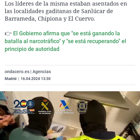
Los líderes de la misma estaban asentados en
La rosa de los vientos
Caso
Extremadura
Virales
las localidades gaditanas de Sanlúcar de
Gente viajera
Retornados
Galicia
Televisión
Barrameda, Chipiona y El Cuervo.
Como el perro y el gat
Equipo de investigaci
La Rioja
Elecciones
👉
El Gobierno afirma que "se está ganando la
Operación Viuda Negr
Navarra
batalla al narcotráfico" y "se está recuperando" el
principio de autoridad
País Vasco
ondacero.es | Agencias
Madrid
|
16.04.2024 13:30