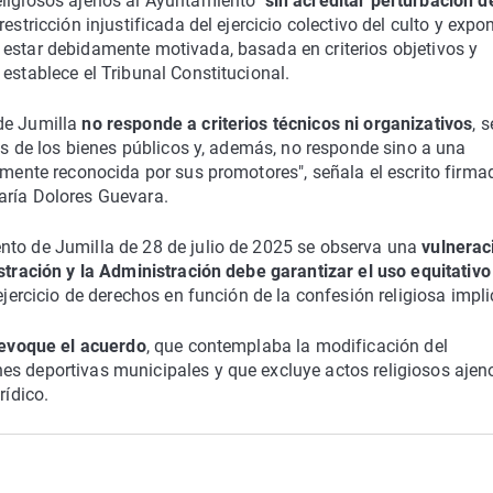
eligiosos ajenos al Ayuntamiento
"sin acreditar perturbación d
estricción injustificada del ejercicio colectivo del culto y expo
 estar debidamente motivada, basada en criterios objetivos y
establece el Tribunal Constitucional.
de Jumilla
no responde a criterios técnicos ni organizativos
, s
sos de los bienes públicos y, además, no responde sino a una
samente reconocida por sus promotores", señala el escrito firma
aría Dolores Guevara.
nto de Jumilla de 28 de julio de 2025 se observa una
vulnerac
istración y la Administración debe garantizar el uso equitativo
 ejercicio de derechos en función de la confesión religiosa impl
revoque el acuerdo
, que contemplaba la modificación del
es deportivas municipales y que excluye actos religiosos ajen
rídico.