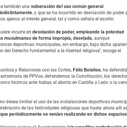
ne también una
vulneración del uso común general
 indistintamente
, y que se ha incurrido en desviación de poder 
s ajenos al interés general, tal y como señala el escrito.
uiere incurre en
desviación de poder, empleando la potestad
osas musulmanas de forma impropia, desviada
, aunque
ciones deportivas municipales, sin embargo, bajo dicha aparie
 del Derecho fundamental a la libertad religiosa", recoge el
Justicia y Relaciones con las Cortes,
Félix Bolaños
, ha defendid
 extremista de PPVox, defendemos la Constitución, los derecho
 como hicimos ante trabas al aborto en Castilla y León o la cen
no desea limitar el uso de las instalaciones deportivas munici
elebración de las festividades religiosas que hasta ahora allí s
que periódicamente se venían realizando en dichos espacios