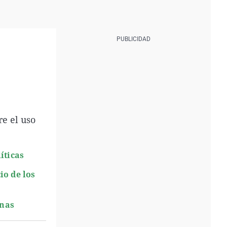
e el uso
íticas
io de los
anas