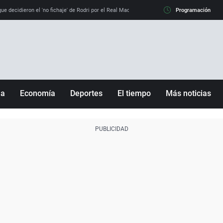
e decidieron el 'no fichaje' de Rodri por el Real Madrid y su 'sí' al Barça
Programación
La llamada de
ña
Economía
Deportes
El tiempo
Más noticias
Fútbol
Sociedad
Baloncesto
Mundo
Tenis
Salud
Motor
Cultura
Ciencia y Tecnología
adrid
Gastronomía
nciana
Medio ambiente