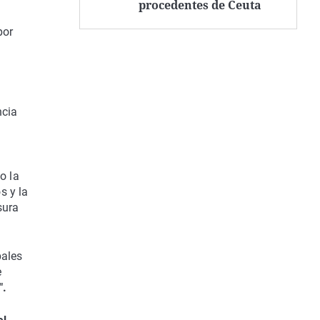
procedentes de Ceuta
por
ncia
o la
s y la
sura
pales
e
".