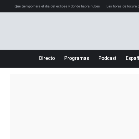
Qué tiempo hará el día del eclipse y dónde habrá nubes
Las horas de locura qu
Directo
Programas
Podcast
Espa
Más de uno
Los Perseguidos
Andalucía
Por fin
Malas decisiones
Aragón
Julia en la onda
Expedientes del más allá
Baleares
La brújula
El viaje del Guernica
Cantabria
Radioestadio
Invisibles
Cataluña
Radioestadio noche
Prohibido morirse
Comunidad de M
El colegio invisible
Esto no ha pasado
Comunitat Vale