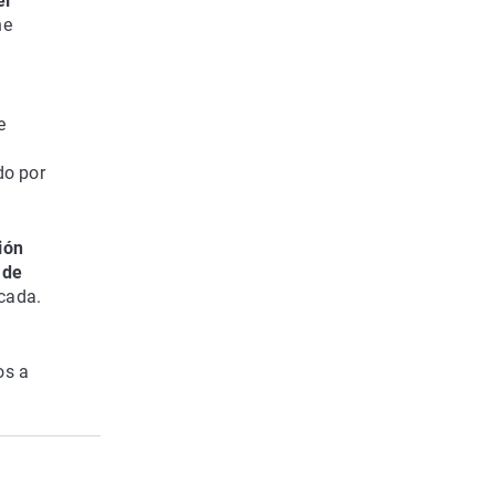
el
ne
e
do por
ión
 de
icada.
os a