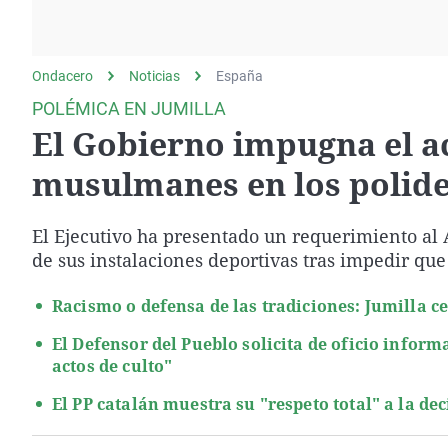
La rosa de los vientos
Caso
Extremadura
Gente viajera
Retornados
Galicia
Ondacero
Noticias
Como el perro y el
España
Equipo de investigación
La Rioja
gato
POLÉMICA EN JUMILLA
Operación Viuda
Navarra
El Gobierno impugna el a
Negra
País Vasco
musulmanes en los polide
El Ejecutivo ha presentado un requerimiento al 
de sus instalaciones deportivas tras impedir qu
Racismo o defensa de las tradiciones: Jumilla c
El Defensor del Pueblo solicita de oficio informa
actos de culto"
El PP catalán muestra su "respeto total" a la de