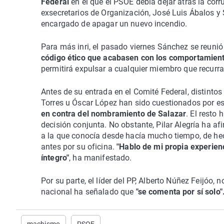
Federal
en el que el PSOE debía dejar atrás la cor
exsecretarios de Organización, José Luis Ábalos y
encargado de apagar un nuevo incendio.
Para más inri, el pasado viernes Sánchez se reunió
código ético que acabasen con los comportamient
permitirá expulsar a cualquier miembro que recurra 
Antes de su entrada en el Comité Federal, distintos 
Torres u Óscar López han sido cuestionados por es
en contra del nombramiento de Salazar
. El resto
decisión conjunta. No obstante, Pilar Alegría ha af
a la que conocía desde hacía mucho tiempo, de he
antes por su oficina.
"Hablo de mi propia experie
íntegro"
, ha manifestado.
Por su parte, el líder del PP, Alberto Núñez Feijóo, 
nacional ha señalado que
"se comenta por sí solo"