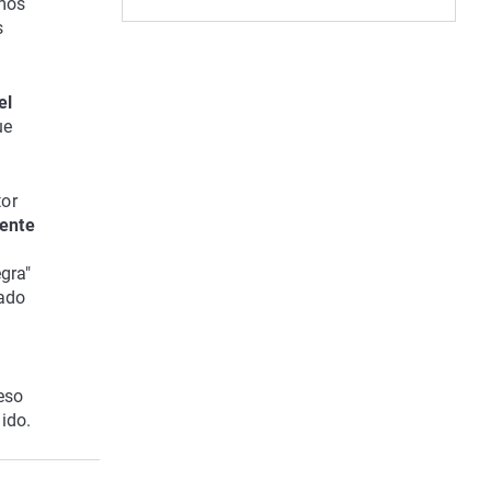
imos
s
el
ue
tor
ente
gra"
sado
reso
ido.