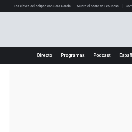
Las claves del eclipse con Sara García
Muere el padre de Leo Messi
Cont
Directo
Programas
Podcast
Espa
Más de uno
Los Perseguidos
Andalucía
Por fin
Malas decisiones
Aragón
Julia en la onda
Expedientes del más allá
Baleares
La brújula
El viaje del Guernica
Cantabria
Radioestadio
Invisibles
Cataluña
Radioestadio noche
Prohibido morirse
Comunidad de M
El colegio invisible
Esto no ha pasado
Comunitat Vale