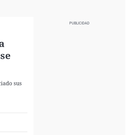
a
 se
iado sus