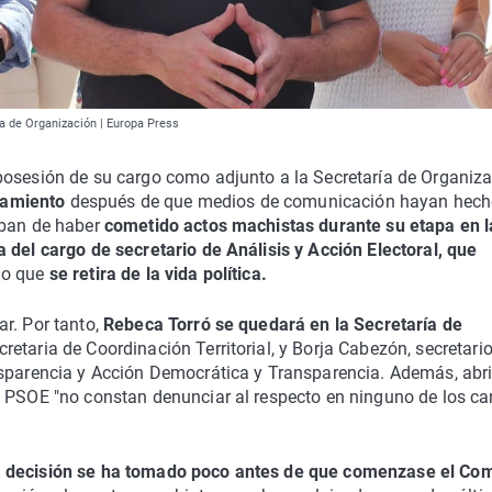
a de Organización | Europa Press
posesión de su cargo como adjunto a la Secretaría de Organiz
ramiento
después de que medios de comunicación hayan hec
aban de haber
cometido actos machistas durante su etapa en l
a del cargo de secretario de Análisis y Acción Electoral, que
do que
se retira de la vida política.
r. Por tanto,
Rebeca Torró se quedará en la Secretaría de
retaria de Coordinación Territorial, y Borja Cabezón, secretari
nsparencia y Acción Democrática y Transparencia. Además, abr
l PSOE "no constan denunciar al respecto en ninguno de los ca
a decisión se ha tomado poco antes de que comenzase el Com