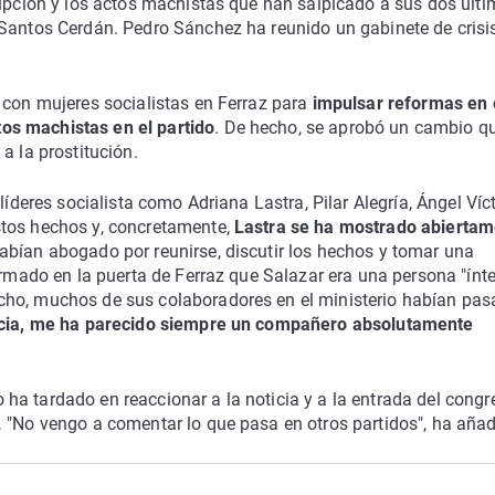
rupción y los actos machistas que han salpicado a sus dos últ
 Santos Cerdán. Pedro Sánchez ha reunido un gabinete de crisi
 con mujeres socialistas en Ferraz para
impulsar reformas en 
os machistas en el partido
. De hecho, se aprobó un cambio q
a la prostitución.
líderes socialista como Adriana Lastra, Pilar Alegría, Ángel Víc
tos hechos y, concretamente,
Lastra se ha mostrado abiertam
 habían abogado por reunirse, discutir los hechos y tomar una
irmado en la puerta de Ferraz que Salazar era una persona "ínte
cho, muchos de sus colaboradores en el ministerio habían pa
ncia, me ha parecido siempre un compañero absolutamente
no ha tardado en reaccionar a la noticia y a la entrada del cong
.
"No vengo a comentar lo que pasa en otros partidos", ha añad