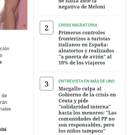
de Italia ante la
negativa de Meloni
CRISIS MIGRATORIA
Primeros controles
fronterizos a turistas
italianos en España:
ación
aleatorios y realizados
ho
"a puerta de avión" al
a
10% de los viajeros
ENTREVISTA EN MÁS DE UNO
Margallo culpa al
Gobierno de la crisis en
o de
Ceuta y pide
irán
"solidaridad interna"
nales
hacia los menores: "Las
comunidades del PP no
son responsables, pero
ité
los niños tampoco"