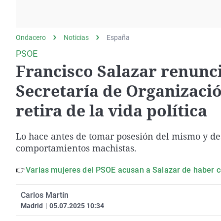
La rosa de los vientos
Caso
Extremadura
Gente viajera
Retornados
Galicia
Ondacero
Noticias
Como el perro y el
España
Equipo de investigación
La Rioja
gato
PSOE
Operación Viuda
Navarra
Francisco Salazar renunci
Negra
País Vasco
Secretaría de Organizació
retira de la vida política
Lo hace antes de tomar posesión del mismo y d
comportamientos machistas.
👉
Varias mujeres del PSOE acusan a Salazar de haber 
Carlos Martín
Madrid
|
05.07.2025 10:34