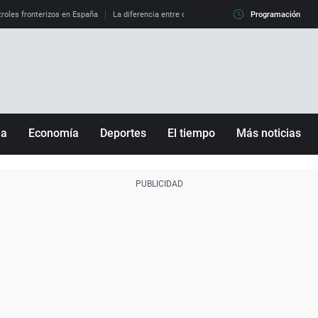
roles fronterizos en España
La diferencia entre observar el eclipse al 99% y al 100%
Programación
ña
Economía
Deportes
El tiempo
Más noticias
Fútbol
Sociedad
Baloncesto
Mundo
Tenis
Salud
Motor
Cultura
Ciencia y Tecnología
adrid
Gastronomía
nciana
Medio ambiente