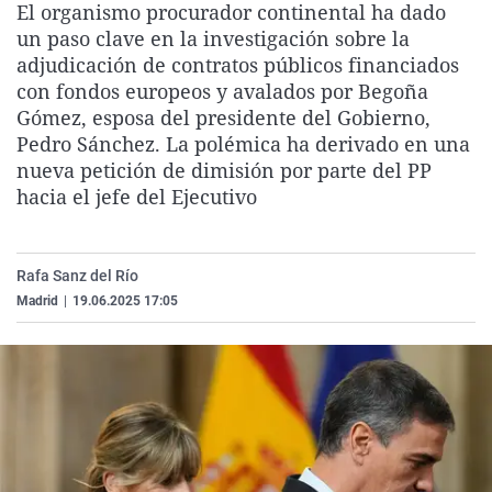
El organismo procurador continental ha dado
La rosa de los vientos
Caso
Extremadura
Virales
un paso clave en la investigación sobre la
Gente viajera
Retornados
Galicia
Televisión
adjudicación de contratos públicos financiados
con fondos europeos y avalados por Begoña
Como el perro y el gat
Equipo de investigaci
La Rioja
Elecciones
Gómez, esposa del presidente del Gobierno,
Operación Viuda Negr
Navarra
Pedro Sánchez. La polémica ha derivado en una
nueva petición de dimisión por parte del PP
País Vasco
hacia el jefe del Ejecutivo
Rafa Sanz del Río
Madrid
|
19.06.2025 17:05