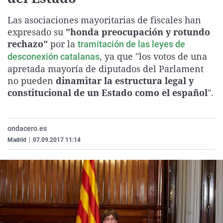
La rosa de los vientos
Caso
Extremadura
Virales
Las asociaciones mayoritarias de fiscales han
Gente viajera
Retornados
Galicia
Televisión
expresado su
"honda preocupación y rotundo
rechazo"
por la
Como el perro y el gat
Equipo de investigaci
La Rioja
Elecciones
tramitación de las leyes de
, ya que "los votos de una
desconexión catalanas
Operación Viuda Negr
Navarra
apretada mayoría de diputados del Parlament
País Vasco
no pueden
dinamitar la estructura legal y
constitucional de un Estado como el español
".
ondacero.es
Madrid
|
07.09.2017 11:14