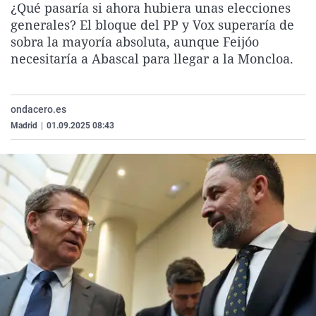
¿Qué pasaría si ahora hubiera unas elecciones
La rosa de los vientos
Caso
Extremadura
Virales
generales? El bloque del PP y Vox superaría de
Gente viajera
Retornados
Galicia
Televisión
sobra la mayoría absoluta, aunque Feijóo
necesitaría a Abascal para llegar a la Moncloa.
Como el perro y el gat
Equipo de investigaci
La Rioja
Elecciones
Operación Viuda Negr
Navarra
ondacero.es
País Vasco
Madrid
|
01.09.2025 08:43