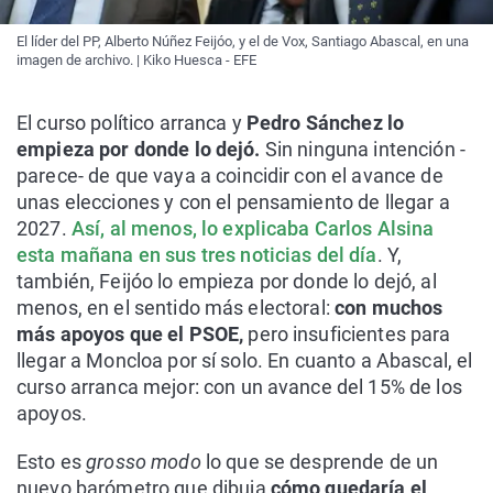
El líder del PP, Alberto Núñez Feijóo, y el de Vox, Santiago Abascal, en una
imagen de archivo. | Kiko Huesca - EFE
El curso político arranca y
Pedro Sánchez lo
empieza por donde lo dejó.
Sin ninguna intención -
parece- de que vaya a coincidir con el avance de
unas elecciones y con el pensamiento de llegar a
2027.
Así, al menos, lo explicaba Carlos Alsina
esta mañana en sus tres noticias del día
. Y,
también, Feijóo lo empieza por donde lo dejó, al
menos, en el sentido más electoral:
con muchos
más apoyos que el PSOE,
pero insuficientes para
llegar a Moncloa por sí solo. En cuanto a Abascal, el
curso arranca mejor: con un avance del 15% de los
apoyos.
Esto es
grosso modo
lo que se desprende de un
nuevo barómetro que dibuja
cómo quedaría el