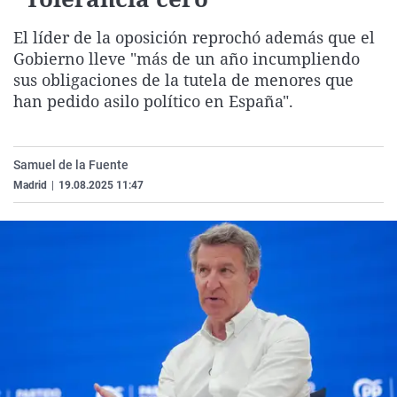
La rosa de los vientos
Caso
Extremadura
Virales
El líder de la oposición reprochó además que el
Gente viajera
Retornados
Galicia
Televisión
Gobierno lleve "más de un año incumpliendo
Como el perro y el gat
Equipo de investigaci
La Rioja
Elecciones
sus obligaciones de la tutela de menores que
han pedido asilo político en España".
Operación Viuda Negr
Navarra
País Vasco
Samuel de la Fuente
Madrid
|
19.08.2025 11:47