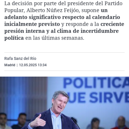
La decisión por parte del presidente del Partido
La rosa de los vientos
Caso
Extremadura
Virales
Popular, Alberto Núñez Feijóo, supone
un
Gente viajera
Retornados
Galicia
Televisión
adelanto significativo respecto al calendario
inicialmente previsto
y responde a la
creciente
Como el perro y el gat
Equipo de investigaci
La Rioja
Elecciones
presión interna y al clima de incertidumbre
Operación Viuda Negr
Navarra
política
en las últimas semanas.
País Vasco
Rafa Sanz del Río
Madrid
|
12.05.2025 13:34