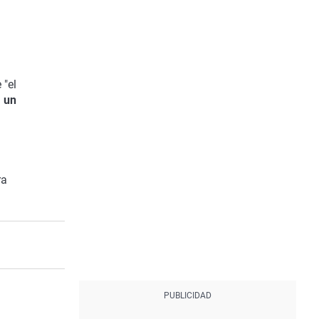
 "el
 un
ra