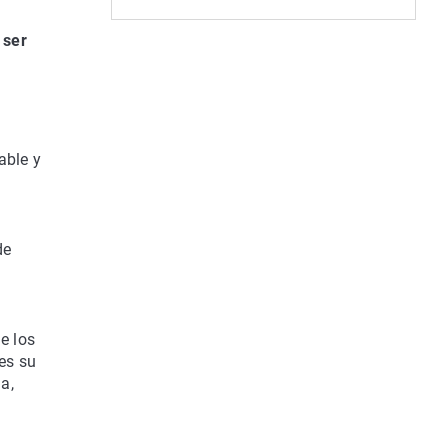
 ser
able y
de
e los
 es su
la,