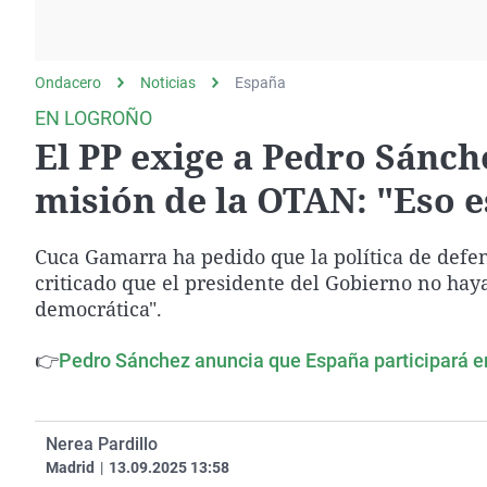
La rosa de los vientos
Caso
Extremadura
Gente viajera
Retornados
Galicia
Ondacero
Noticias
Como el perro y el
España
Equipo de investigación
La Rioja
gato
EN LOGROÑO
Operación Viuda
Navarra
El PP exige a Pedro Sánch
Negra
País Vasco
misión de la OTAN: "Eso e
Cuca Gamarra ha pedido que la política de defens
criticado que el presidente del Gobierno no hay
democrática".
👉
Pedro Sánchez anuncia que España participará en
Nerea Pardillo
Madrid
|
13.09.2025 13:58