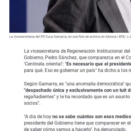
La vicesecretaria del PP, Cuca Gamarra, en una foto de archivo en Génova | EFE/ J.J
La vicesecretaria de Regeneración Institucional del
Gobierno, Pedro Sánchez, que comparezca en el Con
'Centinela oriental': "
Es necesario que el president
para qué. Eso es gobernar un país" ha dicho a los
Según Gamarra, es "una anomalía democrática" que
"despachado única y exclusivamente con un tuit d
regañadientes" y le ha recordado que es un asunto 
socios".
"A día de hoy
no se sabe cuántos son esos medios 
presidente del Gobierno tiene que comparecer en e
de saber cómo vamos a hacerlo", ha denunciado.