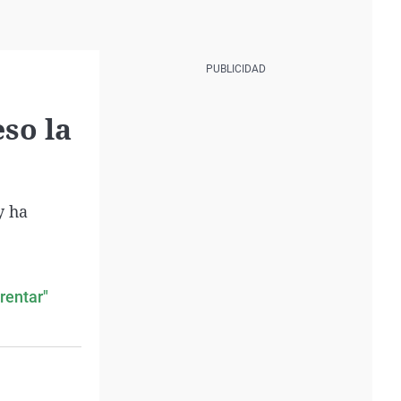
so la
y ha
rentar"