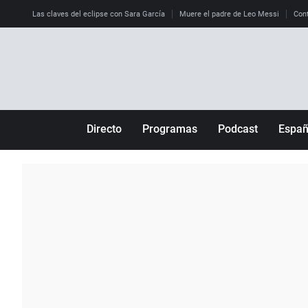
Las claves del eclipse con Sara García
Muere el padre de Leo Messi
Cont
Directo
Programas
Podcast
Espa
Más de uno
Los Perseguidos
Andalucía
Por fin
Malas decisiones
Aragón
Julia en la onda
Expedientes del más allá
Baleares
La brújula
El viaje del Guernica
Cantabria
Radioestadio
Invisibles
Cataluña
Radioestadio noche
Prohibido morirse
Comunidad de M
El colegio invisible
Esto no ha pasado
Comunitat Vale