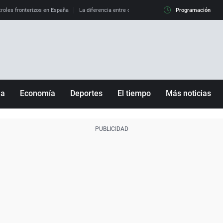
roles fronterizos en España
La diferencia entre observar el eclipse al 99% y al 100%
Programación
ña
Economía
Deportes
El tiempo
Más noticias
Fútbol
Sociedad
Baloncesto
Mundo
Tenis
Salud
Motor
Cultura
Ciencia y Tecnología
adrid
Gastronomía
nciana
Medio ambiente