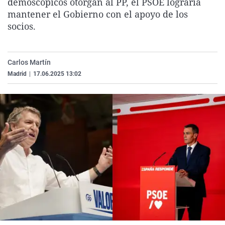
demoscópicos otorgan al PP, el PSOE lograría
La rosa de los vientos
Caso
Extremadura
Virales
mantener el Gobierno con el apoyo de los
socios.
Gente viajera
Retornados
Galicia
Televisión
Como el perro y el gat
Equipo de investigaci
La Rioja
Elecciones
Operación Viuda Negr
Navarra
Carlos Martín
Madrid
|
17.06.2025 13:02
País Vasco