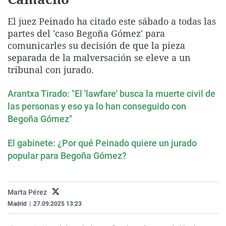
La rosa de los vientos
Caso
Extremadura
Virales
El juez Peinado ha citado este sábado a todas las
Gente viajera
Retornados
Galicia
Televisión
partes del 'caso Begoña Gómez' para
Como el perro y el gat
Equipo de investigaci
La Rioja
Elecciones
comunicarles su decisión de que la pieza
separada de la malversación se eleve a un
Operación Viuda Negr
Navarra
tribunal con jurado.
País Vasco
Arantxa Tirado: "El 'lawfare' busca la muerte civil de
las personas y eso ya lo han conseguido con
Begoña Gómez"
El gabinete: ¿Por qué Peinado quiere un jurado
popular para Begoña Gómez?
Marta Pérez
Madrid
|
27.09.2025 13:23