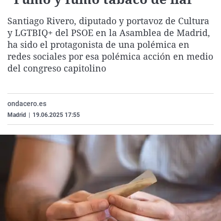
La rosa de los vientos
Caso
Extremadura
Virales
Santiago Rivero, diputado y portavoz de Cultura
Gente viajera
Retornados
Galicia
Televisión
y LGTBIQ+ del PSOE en la Asamblea de Madrid,
Como el perro y el gat
Equipo de investigaci
La Rioja
Elecciones
ha sido el protagonista de una polémica en
redes sociales por esa polémica acción en medio
Operación Viuda Negr
Navarra
del congreso capitolino
País Vasco
ondacero.es
Madrid
|
19.06.2025 17:55