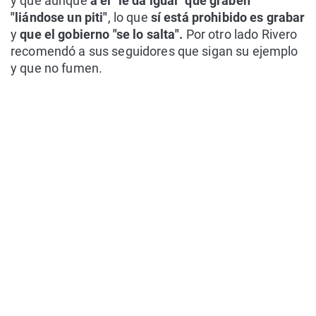
y que aunque
a él "le da igual" que graben
"liándose un piti"
, lo que
sí está prohibido es grabar
y
que el gobierno "se lo salta".
Por otro lado Rivero
recomendó a sus seguidores que sigan su ejemplo
y que no fumen.